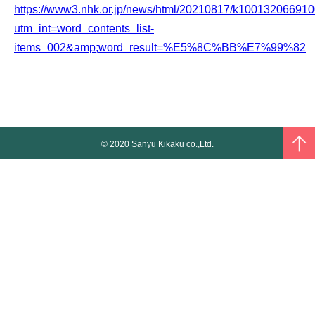
https://www3.nhk.or.jp/news/html/20210817/k100132066910
utm_int=word_contents_list-
items_002&amp;word_result=%E5%8C%BB%E7%99%82
© 2020 Sanyu Kikaku co.,Ltd.