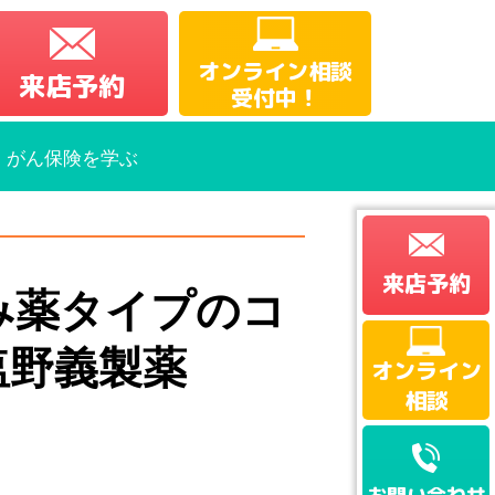
オンライン相談
来店予約
受付中！
・がん保険を学ぶ
来店予約
み薬タイプのコ
塩野義製薬
オンライン
相談