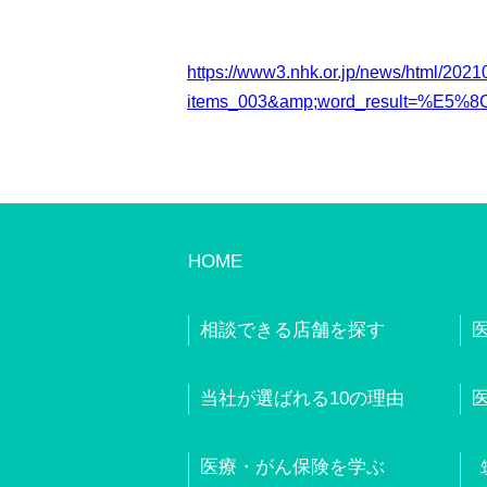
https://www3.nhk.or.jp/news/html/202
items_003&amp;word_result=%E5
HOME
相談できる店舗を探す
当社が選ばれる10の理由
医療・がん保険を学ぶ