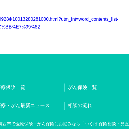
10928/k10013280281000.html?utm_int=word_contents_list-
%8C%BB%E7%99%82
医療保険一覧
がん保険一覧
医療・がん最新ニュース
相談の流れ
筑西市で医療保険・がん保険にお悩みなら「つくば 保険相談・見直し