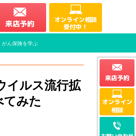
オンライン相談
来店予約
受付中！
・がん保険を学ぶ
来店予約
Sウイルス流行拡
べてみた
オンライン
相談