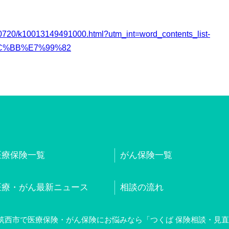
10720/k10013149491000.html?utm_int=word_contents_list-
%8C%BB%E7%99%82
医療保険一覧
がん保険一覧
医療・がん最新ニュース
相談の流れ
筑西市で医療保険・がん保険にお悩みなら「つくば 保険相談・見直し