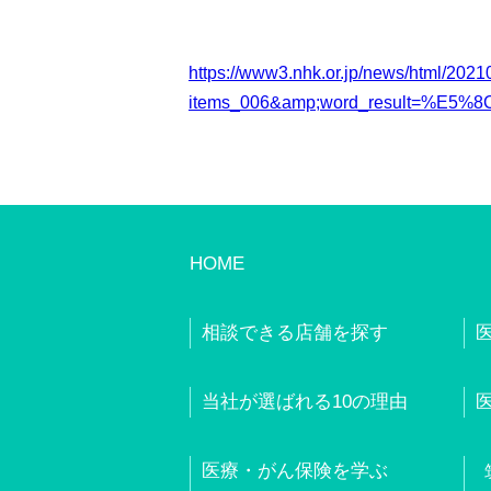
https://www3.nhk.or.jp/news/html/202
items_006&amp;word_result=%E5
HOME
相談できる店舗を探す
当社が選ばれる10の理由
医療・がん保険を学ぶ