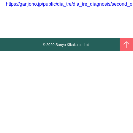
https://ganjoho.jp/public/dia_tre/dia_tre_diagnosis/second_o
© 2020 Sanyu Kikaku co.,Ltd.