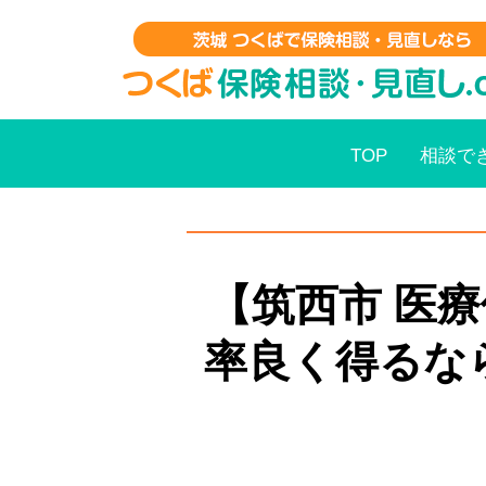
TOP
相談で
【筑西市 医
率良く得るな