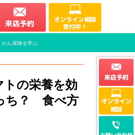
オンライン相談
来店予約
受付中！
・がん保険を学ぶ
来店予約
マトの栄養を効
っち？ 食べ方
オンライン
相談