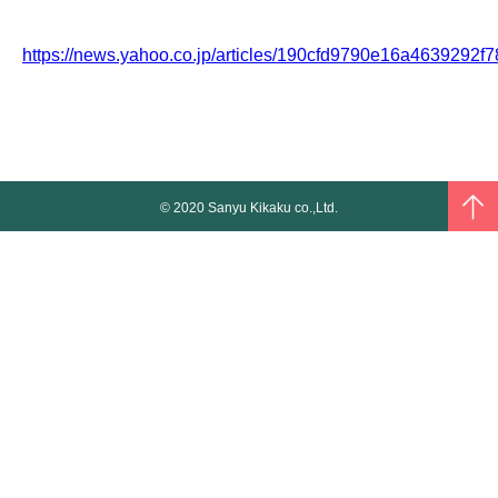
https://news.yahoo.co.jp/articles/190cfd9790e16a4639292
© 2020 Sanyu Kikaku co.,Ltd.