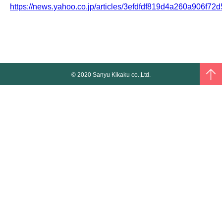
https://news.yahoo.co.jp/articles/3efdfdf819d4a260a906f72
© 2020 Sanyu Kikaku co.,Ltd.