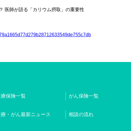
？ 医師が語る「カリウム摂取」の重要性
cd78b79a1665d77d279b28712633549de755c7db
医療保険一覧
がん保険一覧
医療・がん最新ニュース
相談の流れ