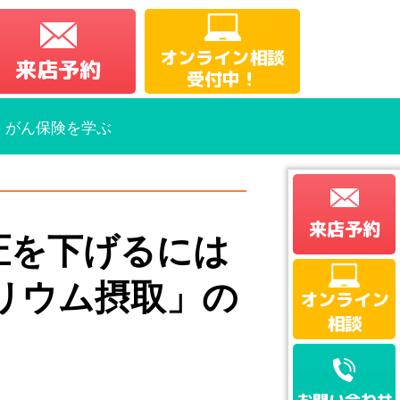
オンライン相談
来店予約
受付中！
・がん保険を学ぶ
来店予約
圧を下げるには
リウム摂取」の
オンライン
相談