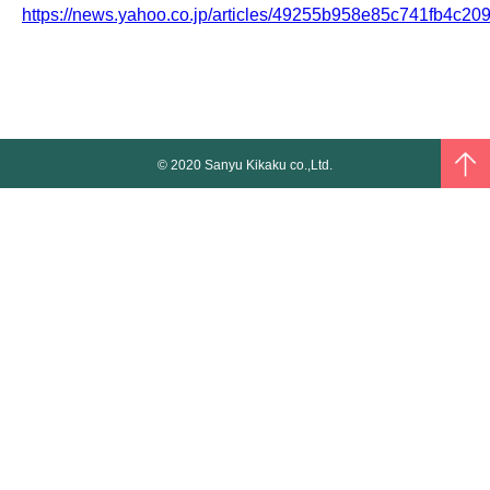
https://news.yahoo.co.jp/articles/49255b958e85c741fb4c2
© 2020 Sanyu Kikaku co.,Ltd.