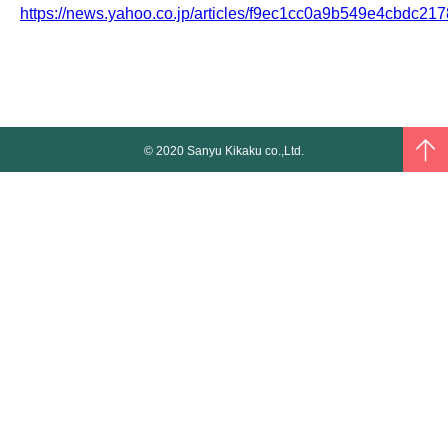
https://news.yahoo.co.jp/articles/f9ec1cc0a9b549e4cbdc2
© 2020 Sanyu Kikaku co.,Ltd.